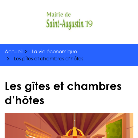
Gestion des traceurs
Aller
au
contenu
Accueil
La vie économique
Les gîtes et chambres d’hôtes
Les gîtes et chambres
d’hôtes