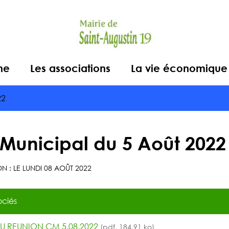
ne
Les associations
La vie économique
22
 Municipal du 5 Août 2022
N : LE
LUNDI 08 AOÛT 2022
ciés
U REUNION CM 5.08.2022
(pdf, 184,91 ko)