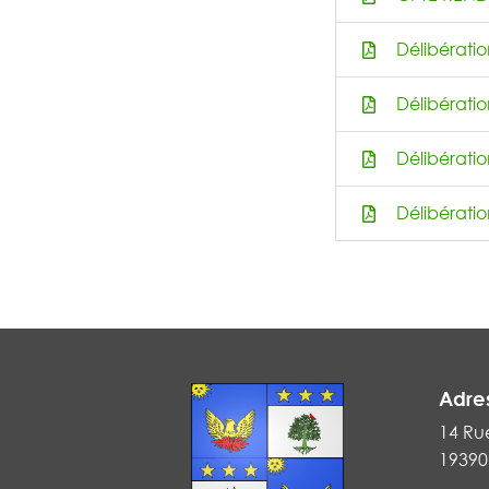
Délibérati
Délibérati
Délibérati
Délibérati
Adre
14 Ru
19390