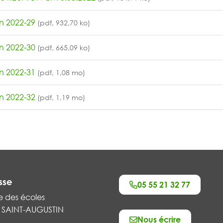
on 2022-29
(pdf, 932,70 ko)
on 2022-30
(pdf, 665,09 ko)
on 2022-31
(pdf, 1,08 mo)
on 2022-32
(pdf, 1,19 mo)
sse
05 55 21 32 77
e des écoles
 SAINT-AUGUSTIN
Nous écrire