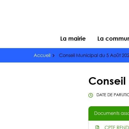
Gestion des traceurs
Aller
au
contenu
La mairie
La commu
Accueil
Conseil Municipal du 5 Août 20
Conseil
DATE DE PARUTIO
Documents asso
CPTE REND