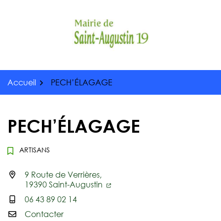
Gestion des traceurs
Aller
au
contenu
Accueil
PECH’ÉLAGAGE
PECH’ÉLAGAGE
ARTISANS
9 Route de Verrières,
Infos utiles
19390 Saint-Augustin
06 43 89 02 14
Contacter